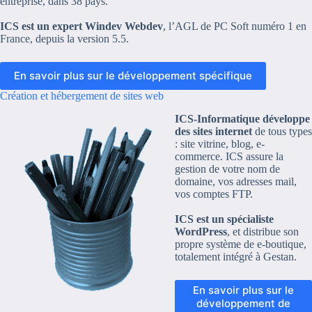
entreprise, dans 38 pays.
ICS est un expert Windev Webdev
, l’AGL de PC Soft numéro 1 en
France, depuis la version 5.5.
En savoir plus sur le développement spécifique
Création et hébergement de sites web
ICS-Informatique développe
des sites internet
de tous types
: site vitrine, blog, e-
commerce. ICS assure la
gestion de votre nom de
domaine, vos adresses mail,
vos comptes FTP.
ICS est un spécialiste
WordPress
, et distribue son
propre système de e-boutique,
totalement intégré à Gestan.
En savoir plus sur le
développement de