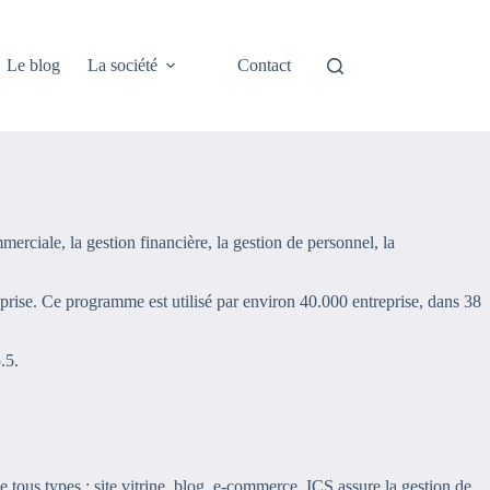
Le blog
La société
Contact
merciale, la gestion financière, la gestion de personnel, la
reprise. Ce programme est utilisé par environ 40.000 entreprise, dans 38
.5.
e tous types : site vitrine, blog, e-commerce. ICS assure la gestion de