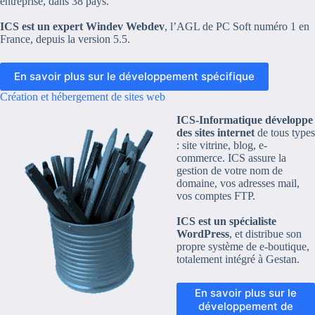
entreprise, dans 38 pays.
ICS est un expert Windev Webdev
, l’AGL de PC Soft numéro 1 en
France, depuis la version 5.5.
En savoir plus sur le développement spécifique
Création et hébergement de sites web
ICS-Informatique développe
des sites internet
de tous types
: site vitrine, blog, e-
commerce. ICS assure la
gestion de votre nom de
domaine, vos adresses mail,
vos comptes FTP.
ICS est un spécialiste
WordPress
, et distribue son
propre système de e-boutique,
totalement intégré à Gestan.
En savoir plus sur le
développement de