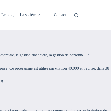
Le blog
La société
Contact
merciale, la gestion financière, la gestion de personnel, la
reprise. Ce programme est utilisé par environ 40.000 entreprise, dans 38
.5.
e tous types : site vitrine, blog, e-commerce. ICS assure la gestion de