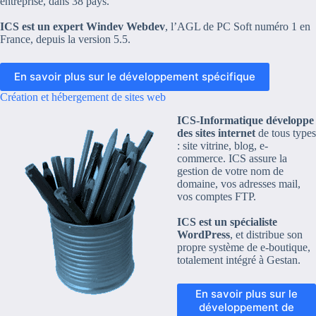
entreprise, dans 38 pays.
ICS est un expert Windev Webdev
, l’AGL de PC Soft numéro 1 en
France, depuis la version 5.5.
En savoir plus sur le développement spécifique
Création et hébergement de sites web
ICS-Informatique développe
des sites internet
de tous types
: site vitrine, blog, e-
commerce. ICS assure la
gestion de votre nom de
domaine, vos adresses mail,
vos comptes FTP.
ICS est un spécialiste
WordPress
, et distribue son
propre système de e-boutique,
totalement intégré à Gestan.
En savoir plus sur le
développement de