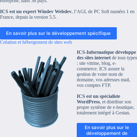
entreprise, dans 38 pays.
ICS est un expert Windev Webdev
, l’AGL de PC Soft numéro 1 en
France, depuis la version 5.5.
En savoir plus sur le développement spécifique
Création et hébergement de sites web
ICS-Informatique développe
des sites internet
de tous types
: site vitrine, blog, e-
commerce. ICS assure la
gestion de votre nom de
domaine, vos adresses mail,
vos comptes FTP.
ICS est un spécialiste
WordPress
, et distribue son
propre système de e-boutique,
totalement intégré à Gestan.
En savoir plus sur le
développement de