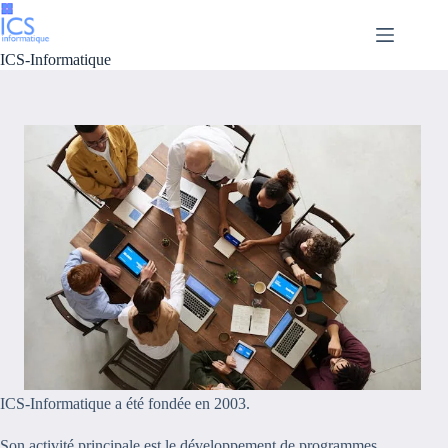
Passer
au
contenu
ICS-Informatique
ICS-Informatique a été fondée en 2003.
Son activité principale est le développement de programmes