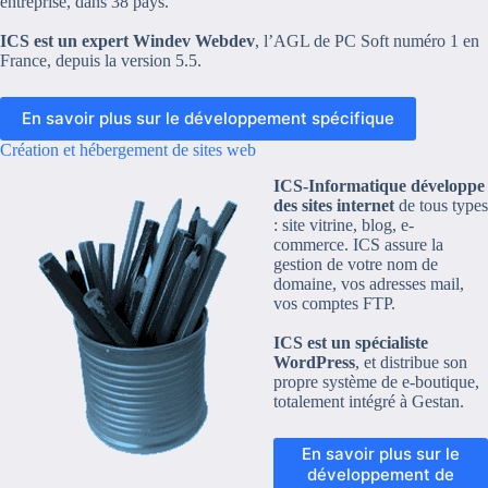
entreprise, dans 38 pays.
ICS est un expert Windev Webdev
, l’AGL de PC Soft numéro 1 en
France, depuis la version 5.5.
En savoir plus sur le développement spécifique
Création et hébergement de sites web
ICS-Informatique développe
des sites internet
de tous types
: site vitrine, blog, e-
commerce. ICS assure la
gestion de votre nom de
domaine, vos adresses mail,
vos comptes FTP.
ICS est un spécialiste
WordPress
, et distribue son
propre système de e-boutique,
totalement intégré à Gestan.
En savoir plus sur le
développement de