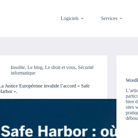
Logiciels
Services
Insolite
,
Le blog
,
Le droit et vous
,
Sécurité
informatique
WordPr
La Justice Européenne invalide l’accord « Safe
L’arti
Harbor ».
partic
bien d
sites 
pratiq
débou