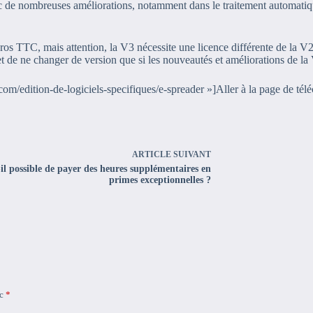
 de nombreuses améliorations, notamment dans le traitement automatique 
os TTC, mais attention, la V3 nécessite une licence différente de la V2 
et de ne changer de version que si les nouveautés et améliorations de l
com/edition-de-logiciels-specifiques/e-spreader »]Aller à la page de té
ARTICLE
SUIVANT
-il possible de payer des heures supplémentaires en
primes exceptionnelles ?
ec
*